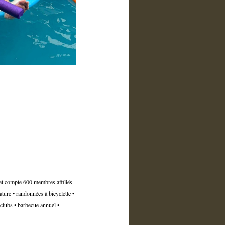
3 et compte 600 membres affiliés.
ture • randonnées à bicyclette •
 clubs • barbecue annuel •