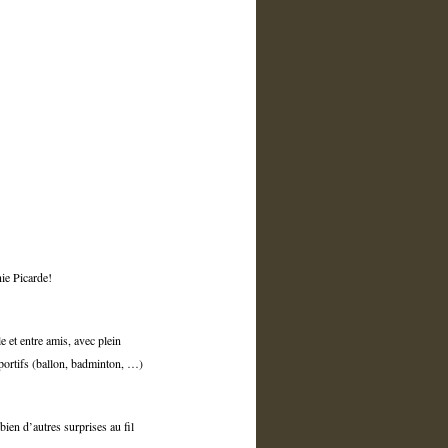
nie Picarde!
e et entre amis, avec plein
sportifs (ballon, badminton, …)
ien d’autres surprises au fil