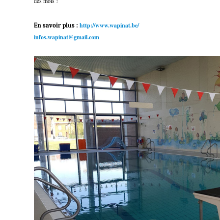
des mois !
http://www.wapinat.be/
En savoir plus :
infos.wapinat@gmail.com