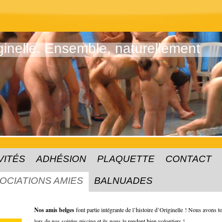
ginelle. Ensemble, naturellement
VITÉS
ADHÉSION
PLAQUETTE
CONTACT
OCIATIONS AMIES
BALNUADES
Nos amis belges
font partie intégrante de l’histoire d’Originelle ! Nous avons tou
lors de nos soirées piscine et ils nous le rendent bien volontiers !